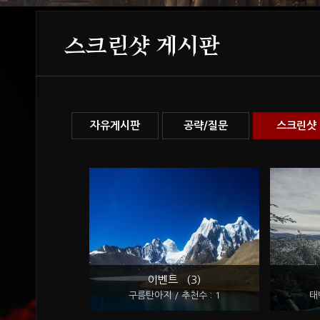
스크린샷 게시판
자유게시판
공략/질문
스크린샷
이벤트 (3)
구름탄아지 / 추천수 : 1
태