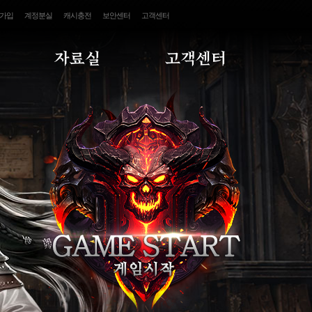
가입
계정분실
캐시충전
보안센터
고객센터
자료실
고객센터