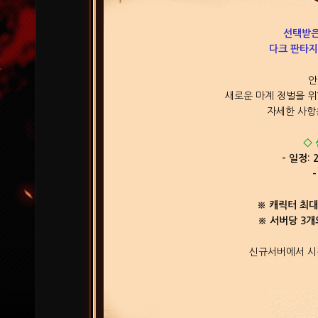
선택받은
다크 판타지
안
새로운 마계 정벌을 위
자세한 사항
◇
- 일정: 
※ 캐릭터 최대
※ 서버당 3개
신규서버에서 시